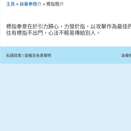
主頁
»
詠春拳簡介
» 標指簡介
標指拳意在於引力歸心，力發於指，以攻擊作為最佳
往有標指不出門，心法不輕易傳給別人。
私穩政策
|
版權及免責聲明
詠春樓